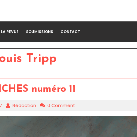
LA REVUE
SOUMISSIONS
CONTACT
ouis Tripp
CHES numéro 11
17
Rédaction
0 Comment