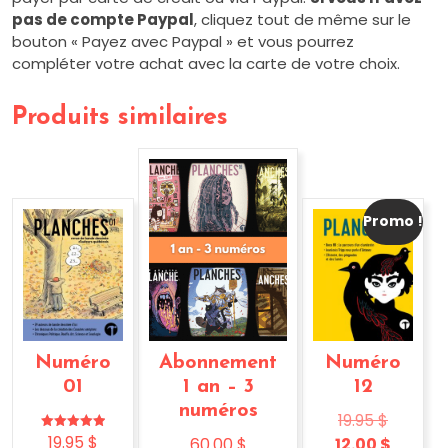
pas de compte Paypal
, cliquez tout de même sur le
bouton «
Payez avec Paypal
» et
vous pourrez
compléter votre achat avec la carte de votre choix.
Produits similaires
Promo !
Numéro
Abonnement
Numéro
01
1 an – 3
12
numéros
19.95
$
19.95
$
Note
60.00
$
12.00
$